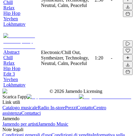
Chill
Neutral, Calm, Peaceful
Relax
Hip Hop
Yevhen
Lokhmatov
Abstract
Electronic/Chill Out,
Chill
Synthesizer, Technology,
1:20
-
Relax
Neutral, Calm, Peaceful
Hip Hop
Edit 3
Yevhen
Lokhmatov
©
2026
Jamendo Licensing
Scarica l'app
Link utili
Catalogo musicale
Radio In-store
Prezzi
Contatto
Centro
assistenza
Contattaci
Jamendo
Jamendo per artisti
Jamendo Music
Note legali
Condizioni generali d'uso
Condizioni di vendita
Informativa sulla