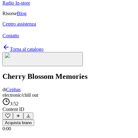
Radio In-store
Risorse
Blog
Centro assistenza
Contatto
Torna al catalogo
Cherry Blossom Memories
di
Cephas
electronic/chill out
3:52
Content ID
Acquista brano
0:00