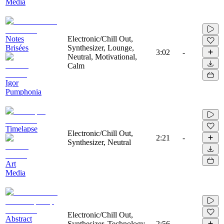
Media
Notes
Electronic/Chill Out,
Brisées
Synthesizer, Lounge,
3:02
-
Neutral, Motivational,
Calm
Igor
Pumphonia
Timelapse
Electronic/Chill Out,
2:21
-
Synthesizer, Neutral
Art
Media
Electronic/Chill Out,
Abstract
Synthesizer, Technology,
2:56
-