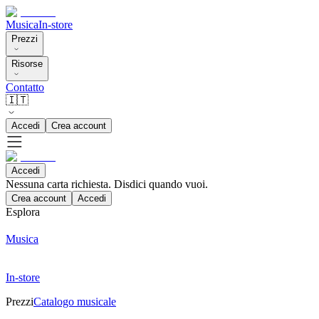
Musica
In-store
Prezzi
Risorse
Contatto
🇮🇹
Accedi
Crea account
Accedi
Nessuna carta richiesta. Disdici quando vuoi.
Crea account
Accedi
Esplora
Musica
In-store
Prezzi
Catalogo musicale