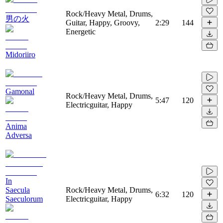
Rock/Heavy Metal, Drums,
男の火
Guitar, Happy, Groovy,
2:29
144
Energetic
Midoriiro
Gamonal
Rock/Heavy Metal, Drums,
5:47
120
Electricguitar, Happy
Anima
Adversa
In
Saecula
Rock/Heavy Metal, Drums,
6:32
120
Saeculorum
Electricguitar, Happy