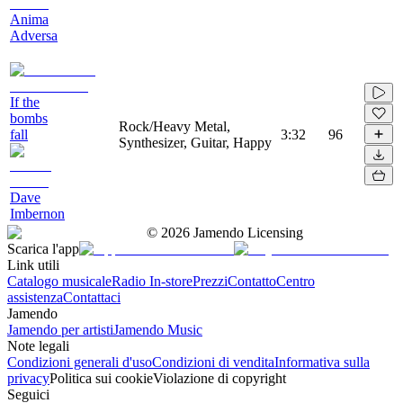
Anima
Adversa
If the
bombs
Rock/Heavy Metal,
fall
3:32
96
Synthesizer, Guitar, Happy
Dave
Imbernon
©
2026
Jamendo Licensing
Scarica l'app
Link utili
Catalogo musicale
Radio In-store
Prezzi
Contatto
Centro
assistenza
Contattaci
Jamendo
Jamendo per artisti
Jamendo Music
Note legali
Condizioni generali d'uso
Condizioni di vendita
Informativa sulla
privacy
Politica sui cookie
Violazione di copyright
Seguici