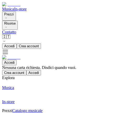
Musica
In-store
Prezzi
Risorse
Contatto
🇮🇹
Accedi
Crea account
Accedi
Nessuna carta richiesta. Disdici quando vuoi.
Crea account
Accedi
Esplora
Musica
In-store
Prezzi
Catalogo musicale