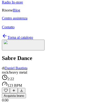
Radio In-store
Risorse
Blog
Centro assistenza
Contatto
Torna al catalogo
Sabre Dance
di
Daniel Bautista
rock/heavy metal
2:22
123 BPM
Acquista brano
0:00