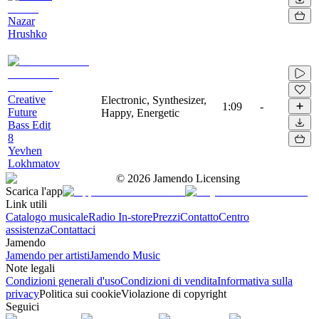
Nazar
Hrushko
Creative
Electronic, Synthesizer,
1:09
-
Future
Happy, Energetic
Bass Edit
8
Yevhen
Lokhmatov
©
2026
Jamendo Licensing
Scarica l'app
Link utili
Catalogo musicale
Radio In-store
Prezzi
Contatto
Centro
assistenza
Contattaci
Jamendo
Jamendo per artisti
Jamendo Music
Note legali
Condizioni generali d'uso
Condizioni di vendita
Informativa sulla
privacy
Politica sui cookie
Violazione di copyright
Seguici