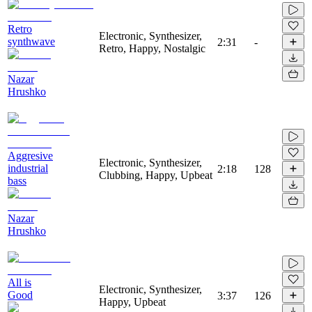
Retro
Electronic, Synthesizer,
synthwave
2:31
-
Retro, Happy, Nostalgic
Nazar
Hrushko
Aggresive
Electronic, Synthesizer,
industrial
2:18
128
Clubbing, Happy, Upbeat
bass
Nazar
Hrushko
All is
Electronic, Synthesizer,
Good
3:37
126
Happy, Upbeat