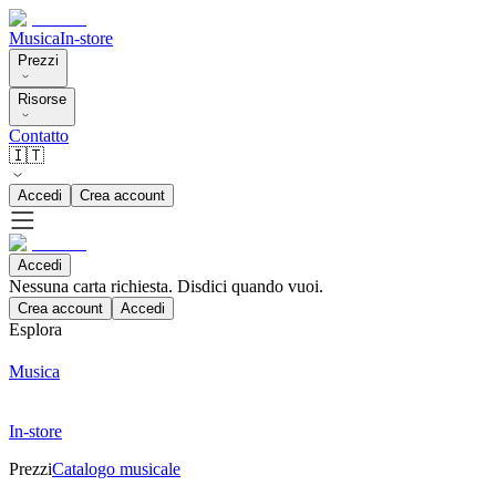
Musica
In-store
Prezzi
Risorse
Contatto
🇮🇹
Accedi
Crea account
Accedi
Nessuna carta richiesta. Disdici quando vuoi.
Crea account
Accedi
Esplora
Musica
In-store
Prezzi
Catalogo musicale