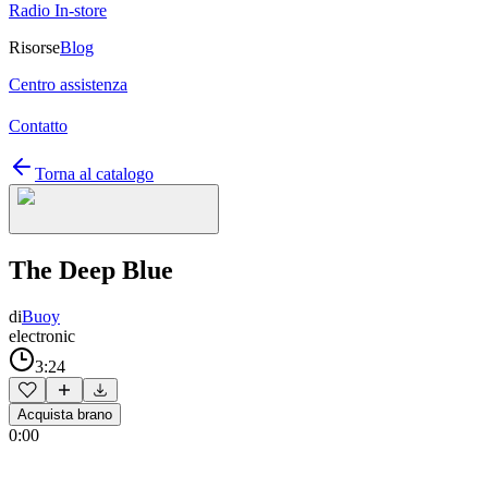
Radio In-store
Risorse
Blog
Centro assistenza
Contatto
Torna al catalogo
The Deep Blue
di
Buoy
electronic
3:24
Acquista brano
0:00