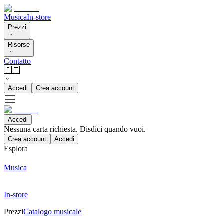
Musica
In-store
Prezzi
Risorse
Contatto
🇮🇹
Accedi
Crea account
Accedi
Nessuna carta richiesta. Disdici quando vuoi.
Crea account
Accedi
Esplora
Musica
In-store
Prezzi
Catalogo musicale