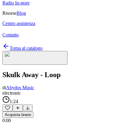
Radio In-store
Risorse
Blog
Centro assistenza
Contatto
Torna al catalogo
Skulk Away - Loop
di
Abydos Music
electronic
1:24
Acquista brano
0:00