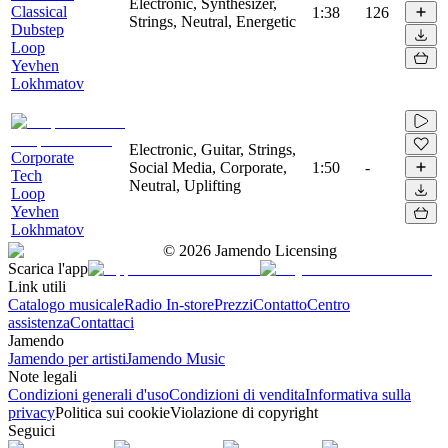
Electronic, Synthesizer,
Classical
1:38
126
Strings, Neutral, Energetic
Dubstep
Loop
Yevhen
Lokhmatov
Electronic, Guitar, Strings,
Corporate
Social Media, Corporate,
1:50
-
Tech
Neutral, Uplifting
Loop
Yevhen
Lokhmatov
©
2026
Jamendo Licensing
Scarica l'app
Link utili
Catalogo musicale
Radio In-store
Prezzi
Contatto
Centro
assistenza
Contattaci
Jamendo
Jamendo per artisti
Jamendo Music
Note legali
Condizioni generali d'uso
Condizioni di vendita
Informativa sulla
privacy
Politica sui cookie
Violazione di copyright
Seguici