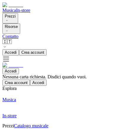
Musica
In-store
Prezzi
Risorse
Contatto
🇮🇹
Accedi
Crea account
Accedi
Nessuna carta richiesta. Disdici quando vuoi.
Crea account
Accedi
Esplora
Musica
In-store
Prezzi
Catalogo musicale