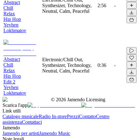
Abstract
Synthesizer, Technology,
2:56
-
Chill
Neutral, Calm, Peaceful
Relax
Hip Hop
Yevhen
Lokhmatov
Abstract
Electronic/Chill Out,
Chill
Synthesizer, Technology,
0:36
-
Relax
Neutral, Calm, Peaceful
Hip Hop
Edit 2
Yevhen
Lokhmatov
©
2026
Jamendo Licensing
Scarica l'app
Link utili
Catalogo musicale
Radio In-store
Prezzi
Contatto
Centro
assistenza
Contattaci
Jamendo
Jamendo per artisti
Jamendo Music
Note legali