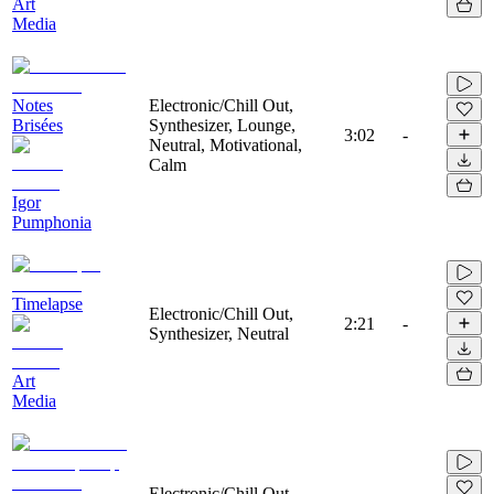
Art
Media
Notes
Electronic/Chill Out,
Brisées
Synthesizer, Lounge,
3:02
-
Neutral, Motivational,
Calm
Igor
Pumphonia
Timelapse
Electronic/Chill Out,
2:21
-
Synthesizer, Neutral
Art
Media
Electronic/Chill Out,