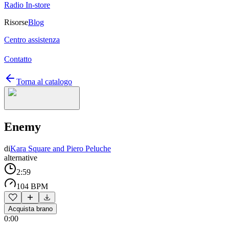
Radio In-store
Risorse
Blog
Centro assistenza
Contatto
Torna al catalogo
Enemy
di
Kara Square and Piero Peluche
alternative
2:59
104 BPM
Acquista brano
0:00