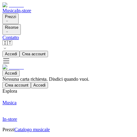
Musica
In-store
Prezzi
Risorse
Contatto
🇮🇹
Accedi
Crea account
Accedi
Nessuna carta richiesta. Disdici quando vuoi.
Crea account
Accedi
Esplora
Musica
In-store
Prezzi
Catalogo musicale