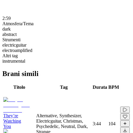
2:59
Atmosfera/Tema
dark
abstract
Strumenti
electricguitar
electroamplified
Altri tag
instrumental
Brani simili
Titolo
Tag
Durata
BPM
They’re
Alternative, Synthesizer,
Watching
Electricguitar, Christmas,
3:44
104
You
Psychedelic, Neutral, Dark,
Strange