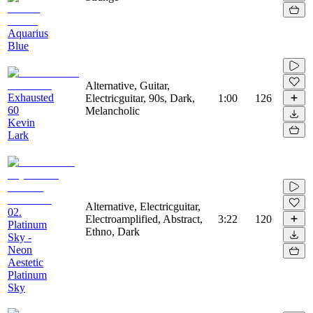
Aquarius
Blue
Alternative, Guitar,
Exhausted
Electricguitar, 90s, Dark,
1:00
126
60
Melancholic
Kevin
Lark
Alternative, Electricguitar,
02.
Electroamplified, Abstract,
3:22
120
Platinum
Ethno, Dark
Sky -
Neon
Aestetic
Platinum
Sky