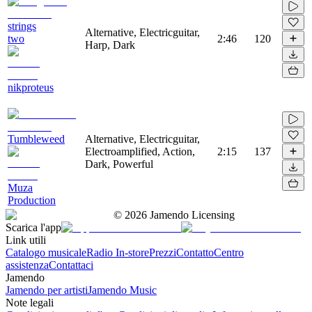
strings
Alternative, Electricguitar,
two
2:46
120
Harp, Dark
nikproteus
Tumbleweed
Alternative, Electricguitar,
Electroamplified, Action,
2:15
137
Dark, Powerful
Muza
Production
©
2026
Jamendo Licensing
Scarica l'app
Link utili
Catalogo musicale
Radio In-store
Prezzi
Contatto
Centro
assistenza
Contattaci
Jamendo
Jamendo per artisti
Jamendo Music
Note legali