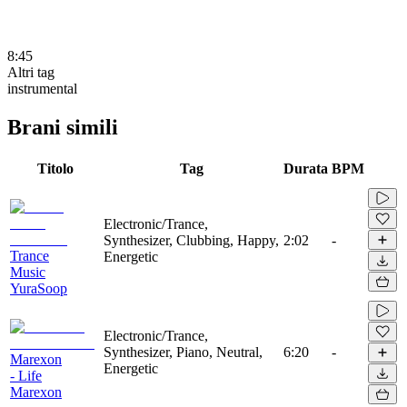
8:45
Altri tag
instrumental
Brani simili
Titolo
Tag
Durata
BPM
Electronic/Trance,
Synthesizer, Clubbing, Happy,
2:02
-
Trance
Energetic
Music
YuraSoop
Electronic/Trance,
Synthesizer, Piano, Neutral,
6:20
-
Marexon
Energetic
- Life
Marexon