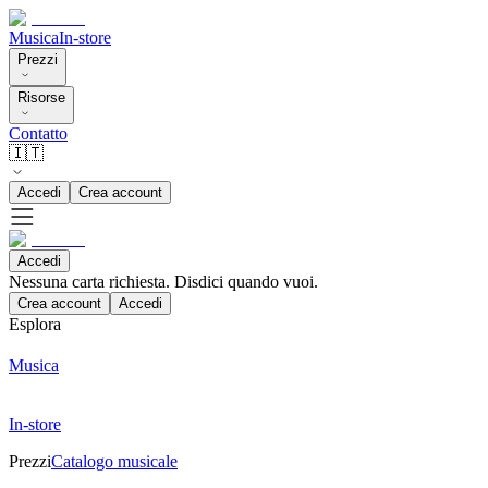
Musica
In-store
Prezzi
Risorse
Contatto
🇮🇹
Accedi
Crea account
Accedi
Nessuna carta richiesta. Disdici quando vuoi.
Crea account
Accedi
Esplora
Musica
In-store
Prezzi
Catalogo musicale