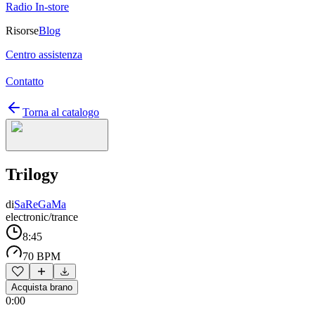
Radio In-store
Risorse
Blog
Centro assistenza
Contatto
Torna al catalogo
Trilogy
di
SaReGaMa
electronic/trance
8:45
70 BPM
Acquista brano
0:00