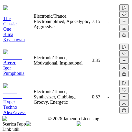
Electronic/Trance,
The
Electroamplified, Apocalyptic,
7:15
-
Classic
Aggressive
One
Bima
Krysnawan
Electronic/Trance,
3:35
-
Breeze
Motivational, Inspirational
Igor
Pumphonia
Electronic/Trance,
Synthesizer, Clubbing,
0:57
-
Hyper
Groovy, Energetic
Techno
AlexZavesa
©
2026
Jamendo Licensing
Scarica l'app
Link utili