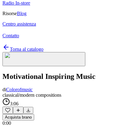
Radio In-store
Risorse
Blog
Centro assistenza
Contatto
Torna al catalogo
Motivational Inspiring Music
di
Colorofmusic
classical/modern compositions
3:06
Acquista brano
0:00