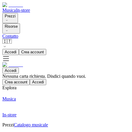
Musica
In-store
Prezzi
Risorse
Contatto
🇮🇹
Accedi
Crea account
Accedi
Nessuna carta richiesta. Disdici quando vuoi.
Crea account
Accedi
Esplora
Musica
In-store
Prezzi
Catalogo musicale