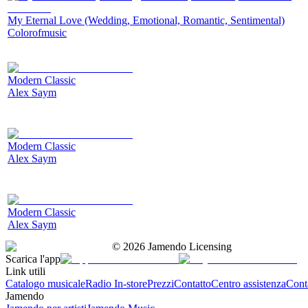
My Eternal Love (Wedding, Emotional, Romantic, Sentimental)
Colorofmusic
Modern Classic
Alex Saym
Modern Classic
Alex Saym
Modern Classic
Alex Saym
©
2026
Jamendo Licensing
Scarica l'app
Link utili
Catalogo musicale
Radio In-store
Prezzi
Contatto
Centro assistenza
Conta
Jamendo