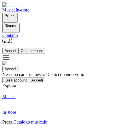
Musica
In-store
Prezzi
Risorse
Contatto
🇮🇹
Accedi
Crea account
Accedi
Nessuna carta richiesta. Disdici quando vuoi.
Crea account
Accedi
Esplora
Musica
In-store
Prezzi
Catalogo musicale