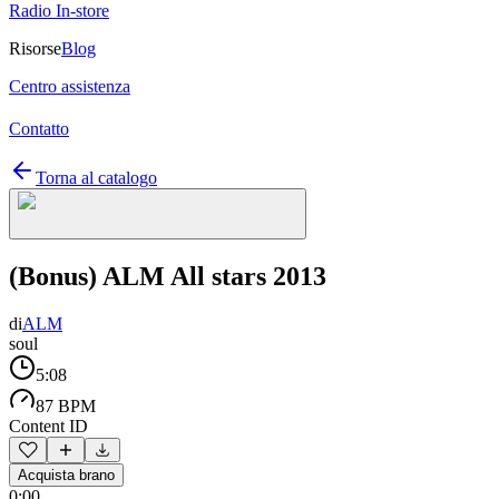
Radio In-store
Risorse
Blog
Centro assistenza
Contatto
Torna al catalogo
(Bonus) ALM All stars 2013
di
ALM
soul
5:08
87 BPM
Content ID
Acquista brano
0:00