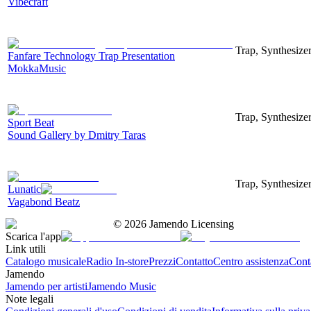
Vibecraft
Trap, Synthesize
Fanfare Technology Trap Presentation
MokkaMusic
Trap, Synthesizer
Sport Beat
Sound Gallery by Dmitry Taras
Trap, Synthesize
Lunatic
Vagabond Beatz
©
2026
Jamendo Licensing
Scarica l'app
Link utili
Catalogo musicale
Radio In-store
Prezzi
Contatto
Centro assistenza
Conta
Jamendo
Jamendo per artisti
Jamendo Music
Note legali