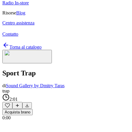
Radio In-store
Risorse
Blog
Centro assistenza
Contatto
Torna al catalogo
Sport Trap
di
Sound Gallery by Dmitry Taras
trap
2:01
Acquista brano
0:00