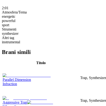
2:01
Atmosfera/Tema
energetic
powerful
sport
Strumenti
synthesizer
Altri tag
instrumental
Brani simili
Titolo
Trap, Synthesize
Parallel Dimension
Infraction
Trap, Synthesizer
Aggressive Trap