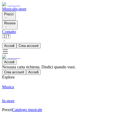
Musica
In-store
Prezzi
Risorse
Contatto
🇮🇹
Accedi
Crea account
Accedi
Nessuna carta richiesta. Disdici quando vuoi.
Crea account
Accedi
Esplora
Musica
In-store
Prezzi
Catalogo musicale