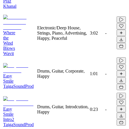
Praz
Khanal
Electronic/Deep House,
Where
Strings, Piano, Advertising,
3:02
-
the
Happy, Peaceful
Wind
Blows
Wavit
Drums, Guitar, Corporate,
1:01
-
Easy
Happy
Smile
TaigaSoundProd
Drums, Guitar, Introdcution,
Easy
0:23
-
Happy
Smile
Intro2
TaigaSoundProd