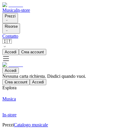
Musica
In-store
Prezzi
Risorse
Contatto
🇮🇹
Accedi
Crea account
Accedi
Nessuna carta richiesta. Disdici quando vuoi.
Crea account
Accedi
Esplora
Musica
In-store
Prezzi
Catalogo musicale