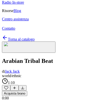
Radio In-store
Risorse
Blog
Centro assistenza
Contatto
Torna al catalogo
Arabian Tribal Beat
di
Jack Jack
world/ethnic
1:10
Acquista brano
0:00