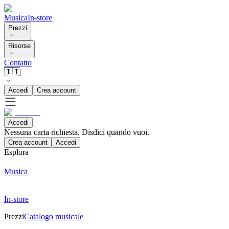
Musica
In-store
Prezzi
Risorse
Contatto
🇮🇹
Accedi
Crea account
Accedi
Nessuna carta richiesta. Disdici quando vuoi.
Crea account
Accedi
Esplora
Musica
In-store
Prezzi
Catalogo musicale