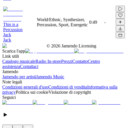
World/Ethnic, Synthesizer,
0:49
-
This is a
Percussion, Sport, Energetic
Percussion
Jack
Jack
©
2026
Jamendo Licensing
Scarica l'app
Link utili
Catalogo musicale
Radio In-store
Prezzi
Contatto
Centro
assistenza
Contattaci
Jamendo
Jamendo per artisti
Jamendo Music
Note legali
Condizioni generali d'uso
Condizioni di vendita
Informativa sulla
privacy
Politica sui cookie
Violazione di copyright
Seguici