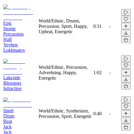
World/Ethnic, Drums,
Epic
Percussion, Sport, Happy,
0:31
-
Stomp
Upbeat, Energetic
Percussion
Half
Yevhen
Lokhmatov
World/Ethnic, Percussion,
Advertising, Happy,
1:02
-
Lakeside
Energetic
Blessings
Infraction
Sport
World/Ethnic, Synthesizer,
0:40
-
Drum
Percussion, Sport, Energetic
Beat
Jack
Jack