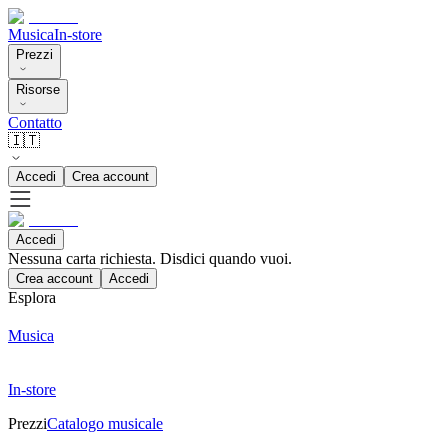
Musica
In-store
Prezzi
Risorse
Contatto
🇮🇹
Accedi
Crea account
Accedi
Nessuna carta richiesta. Disdici quando vuoi.
Crea account
Accedi
Esplora
Musica
In-store
Prezzi
Catalogo musicale