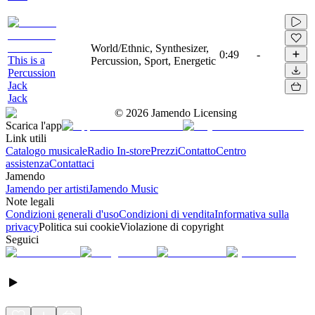
World/Ethnic, Synthesizer,
0:49
-
This is a
Percussion, Sport, Energetic
Percussion
Jack
Jack
©
2026
Jamendo Licensing
Scarica l'app
Link utili
Catalogo musicale
Radio In-store
Prezzi
Contatto
Centro
assistenza
Contattaci
Jamendo
Jamendo per artisti
Jamendo Music
Note legali
Condizioni generali d'uso
Condizioni di vendita
Informativa sulla
privacy
Politica sui cookie
Violazione di copyright
Seguici