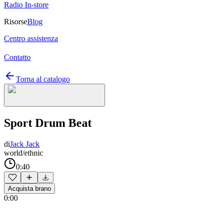
Radio In-store
Risorse
Blog
Centro assistenza
Contatto
Torna al catalogo
Sport Drum Beat
di
Jack Jack
world/ethnic
0:40
Acquista brano
0:00