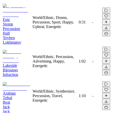
World/Ethnic, Drums,
Epic
Percussion, Sport, Happy,
0:31
-
Stomp
Upbeat, Energetic
Percussion
Half
Yevhen
Lokhmatov
World/Ethnic, Percussion,
Advertising, Happy,
1:02
-
Lakeside
Energetic
Blessings
Infraction
World/Ethnic, Synthesizer,
Arabian
Percussion, Travel,
1:10
-
Tribal
Energetic
Beat
Jack
Jack