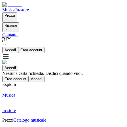
Musica
In-store
Prezzi
Risorse
Contatto
🇮🇹
Accedi
Crea account
Accedi
Nessuna carta richiesta. Disdici quando vuoi.
Crea account
Accedi
Esplora
Musica
In-store
Prezzi
Catalogo musicale