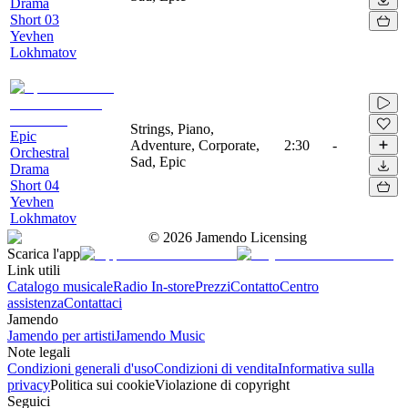
Drama
Short 03
Yevhen
Lokhmatov
Strings, Piano,
Epic
Adventure, Corporate,
2:30
-
Orchestral
Sad, Epic
Drama
Short 04
Yevhen
Lokhmatov
©
2026
Jamendo Licensing
Scarica l'app
Link utili
Catalogo musicale
Radio In-store
Prezzi
Contatto
Centro
assistenza
Contattaci
Jamendo
Jamendo per artisti
Jamendo Music
Note legali
Condizioni generali d'uso
Condizioni di vendita
Informativa sulla
privacy
Politica sui cookie
Violazione di copyright
Seguici