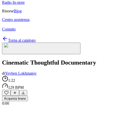
Radio In-store
Risorse
Blog
Centro assistenza
Contatto
Torna al catalogo
Cinematic Thoughtful Documentary
di
Yevhen Lokhmatov
1:22
129 BPM
Acquista brano
0:00