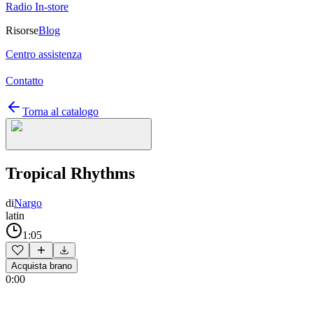
Radio In-store
Risorse
Blog
Centro assistenza
Contatto
Torna al catalogo
Tropical Rhythms
di
Nargo
latin
1:05
Acquista brano
0:00