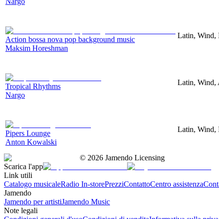
Nargo
Latin, Wind,
Action bossa nova pop background music
Maksim Horeshman
Latin, Wind,
Tropical Rhythms
Nargo
Latin, Wind,
Pipers Lounge
Anton Kowalski
©
2026
Jamendo Licensing
Scarica l'app
Link utili
Catalogo musicale
Radio In-store
Prezzi
Contatto
Centro assistenza
Conta
Jamendo
Jamendo per artisti
Jamendo Music
Note legali