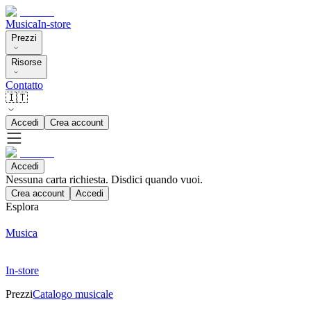
Musica
In-store
Prezzi
Risorse
Contatto
🇮🇹
Accedi
Crea account
Accedi
Nessuna carta richiesta. Disdici quando vuoi.
Crea account
Accedi
Esplora
Musica
In-store
Prezzi
Catalogo musicale