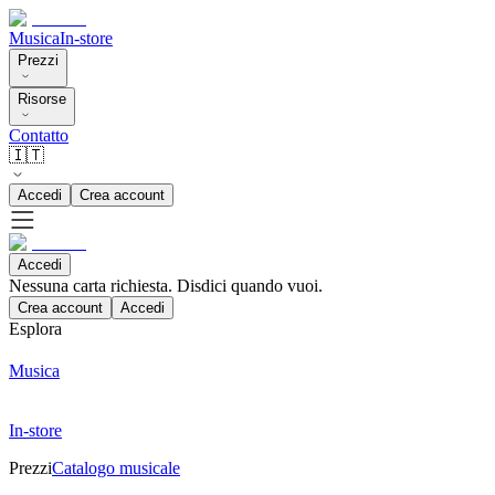
Musica
In-store
Prezzi
Risorse
Contatto
🇮🇹
Accedi
Crea account
Accedi
Nessuna carta richiesta. Disdici quando vuoi.
Crea account
Accedi
Esplora
Musica
In-store
Prezzi
Catalogo musicale