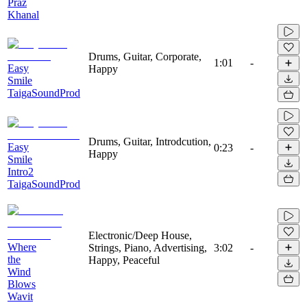
Praz
Khanal
Drums, Guitar, Corporate,
1:01
-
Easy
Happy
Smile
TaigaSoundProd
Drums, Guitar, Introdcution,
Easy
0:23
-
Happy
Smile
Intro2
TaigaSoundProd
Electronic/Deep House,
Where
Strings, Piano, Advertising,
3:02
-
the
Happy, Peaceful
Wind
Blows
Wavit