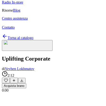
Radio In-store
Risorse
Blog
Centro assistenza
Contatto
Torna al catalogo
Uplifting Corporate
di
Yevhen Lokhmatov
2:12
Acquista brano
0:00