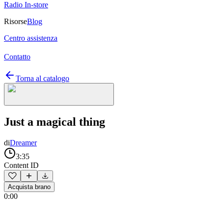
Radio In-store
Risorse
Blog
Centro assistenza
Contatto
Torna al catalogo
Just a magical thing
di
Dreamer
3:35
Content ID
Acquista brano
0:00