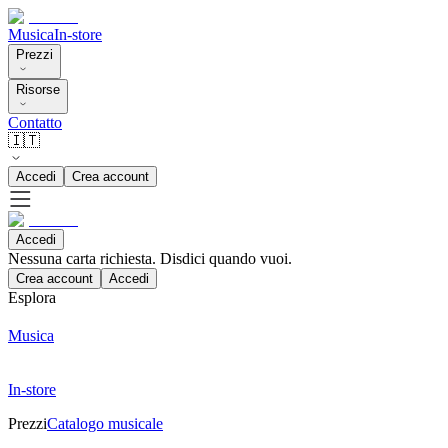
Musica
In-store
Prezzi
Risorse
Contatto
🇮🇹
Accedi
Crea account
Accedi
Nessuna carta richiesta. Disdici quando vuoi.
Crea account
Accedi
Esplora
Musica
In-store
Prezzi
Catalogo musicale