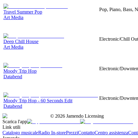
Pop, Piano, Bass, N
Travel Summer Pop
Art Media
Electronic/Chill Out
Deep Chill House
Art Media
Electronic/Downtemp
Moody Trip Hop
Databend
Electronic/Downtemp
Moody Trip Hop - 60 Seconds Edit
Databend
©
2026
Jamendo Licensing
Scarica l'app
Link utili
Catalogo musicale
Radio In-store
Prezzi
Contatto
Centro assistenza
Conta