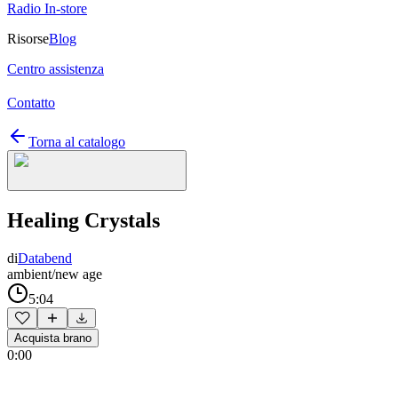
Radio In-store
Risorse
Blog
Centro assistenza
Contatto
Torna al catalogo
Healing Crystals
di
Databend
ambient/new age
5:04
Acquista brano
0:00