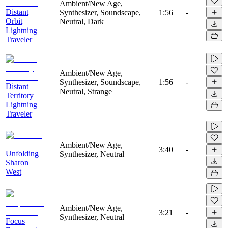
Ambient/New Age,
Distant
Synthesizer, Soundscape,
1:56
-
Orbit
Neutral, Dark
Lightning
Traveler
Ambient/New Age,
Synthesizer, Soundscape,
1:56
-
Distant
Neutral, Strange
Territory
Lightning
Traveler
Ambient/New Age,
3:40
-
Unfolding
Synthesizer, Neutral
Sharon
West
Ambient/New Age,
3:21
-
Synthesizer, Neutral
Focus