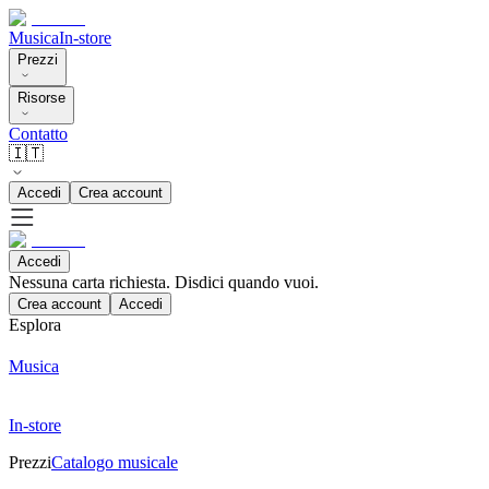
Musica
In-store
Prezzi
Risorse
Contatto
🇮🇹
Accedi
Crea account
Accedi
Nessuna carta richiesta. Disdici quando vuoi.
Crea account
Accedi
Esplora
Musica
In-store
Prezzi
Catalogo musicale