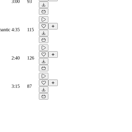
3:00
93
mantic
4:35
115
2:40
126
3:15
87