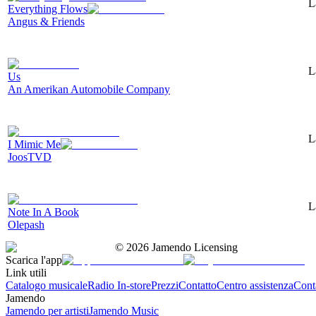
L
Everything Flows
Angus & Friends
L
Us
An Amerikan Automobile Company
L
I Mimic Me
JoosTVD
L
Note In A Book
Olepash
©
2026
Jamendo Licensing
Scarica l'app
Link utili
Catalogo musicale
Radio In-store
Prezzi
Contatto
Centro assistenza
Conta
Jamendo
Jamendo per artisti
Jamendo Music