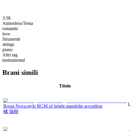
3:58
Atmosfera/Tema
romantic
love
Strumenti
strings
piano
Altri tag
instrumental
Brani simili
Titolo
L
Bossa Nova-style BGM of bright mandolin accordion
橘 瑞樹