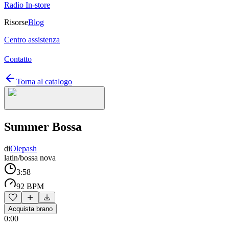
Radio In-store
Risorse
Blog
Centro assistenza
Contatto
Torna al catalogo
Summer Bossa
di
Olepash
latin/bossa nova
3:58
92 BPM
Acquista brano
0:00