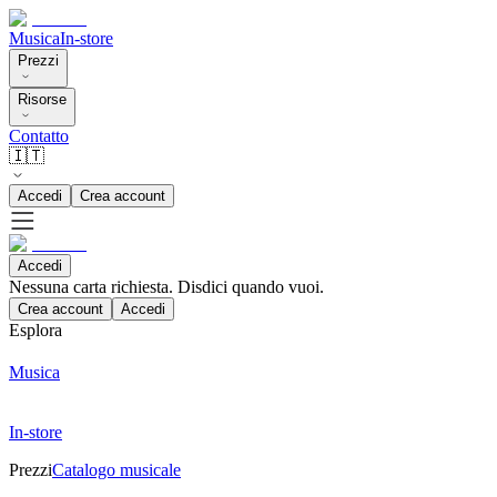
Musica
In-store
Prezzi
Risorse
Contatto
🇮🇹
Accedi
Crea account
Accedi
Nessuna carta richiesta. Disdici quando vuoi.
Crea account
Accedi
Esplora
Musica
In-store
Prezzi
Catalogo musicale