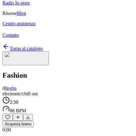
Radio In-store
Risorse
Blog
Centro assistenza
Contatto
Torna al catalogo
Fashion
di
lesfm
electronic/chill out
2:38
88 BPM
Acquista brano
0:00