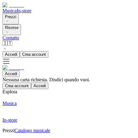
Musica
In-store
Prezzi
Risorse
Contatto
🇮🇹
Accedi
Crea account
Accedi
Nessuna carta richiesta. Disdici quando vuoi.
Crea account
Accedi
Esplora
Musica
In-store
Prezzi
Catalogo musicale