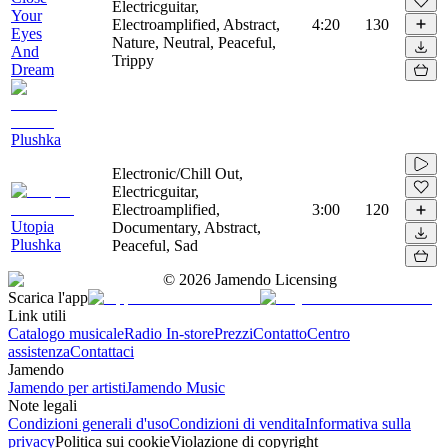
Electricguitar,
Your
Electroamplified, Abstract,
4:20
130
Eyes
Nature, Neutral, Peaceful,
And
Trippy
Dream
Plushka
Electronic/Chill Out,
Electricguitar,
Electroamplified,
3:00
120
Utopia
Documentary, Abstract,
Plushka
Peaceful, Sad
©
2026
Jamendo Licensing
Scarica l'app
Link utili
Catalogo musicale
Radio In-store
Prezzi
Contatto
Centro
assistenza
Contattaci
Jamendo
Jamendo per artisti
Jamendo Music
Note legali
Condizioni generali d'uso
Condizioni di vendita
Informativa sulla
privacy
Politica sui cookie
Violazione di copyright