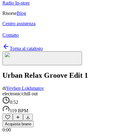
Radio In-store
Risorse
Blog
Centro assistenza
Contatto
Torna al catalogo
Urban Relax Groove Edit 1
di
Yevhen Lokhmatov
electronic/chill out
0:52
119 BPM
Acquista brano
0:00