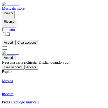
Musica
In-store
Prezzi
Risorse
Contatto
🇮🇹
Accedi
Crea account
Accedi
Nessuna carta richiesta. Disdici quando vuoi.
Crea account
Accedi
Esplora
Musica
In-store
Prezzi
Catalogo musicale