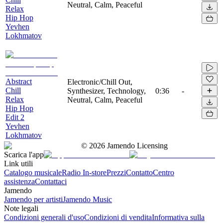
Neutral, Calm, Peaceful
Relax
Hip Hop
Yevhen
Lokhmatov
Abstract
Electronic/Chill Out,
Chill
Synthesizer, Technology,
0:36
-
Relax
Neutral, Calm, Peaceful
Hip Hop
Edit 2
Yevhen
Lokhmatov
©
2026
Jamendo Licensing
Scarica l'app
Link utili
Catalogo musicale
Radio In-store
Prezzi
Contatto
Centro
assistenza
Contattaci
Jamendo
Jamendo per artisti
Jamendo Music
Note legali
Condizioni generali d'uso
Condizioni di vendita
Informativa sulla