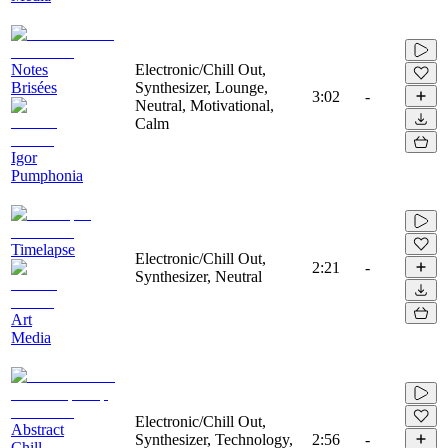
Notes
Electronic/Chill Out,
Brisées
Synthesizer, Lounge,
3:02
-
Neutral, Motivational,
Calm
Igor
Pumphonia
Timelapse
Electronic/Chill Out,
2:21
-
Synthesizer, Neutral
Art
Media
Electronic/Chill Out,
Abstract
Synthesizer, Technology,
2:56
-
Chill