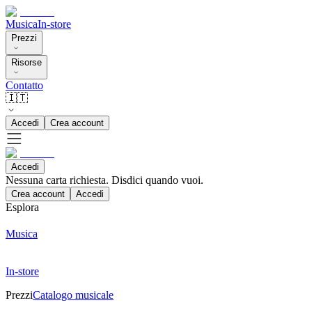
Musica
In-store
Prezzi
Risorse
Contatto
🇮🇹
Accedi
Crea account
Accedi
Nessuna carta richiesta. Disdici quando vuoi.
Crea account
Accedi
Esplora
Musica
In-store
Prezzi
Catalogo musicale