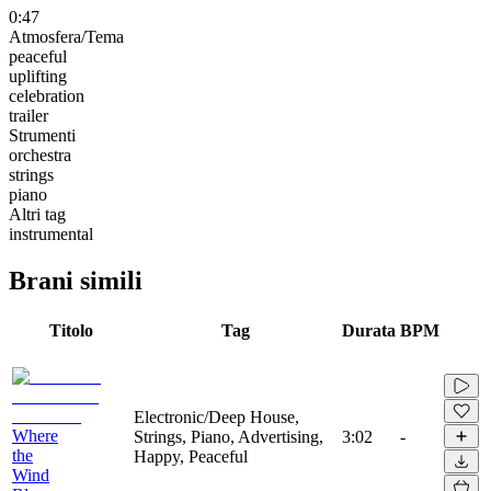
0:47
Atmosfera/Tema
peaceful
uplifting
celebration
trailer
Strumenti
orchestra
strings
piano
Altri tag
instrumental
Brani simili
Titolo
Tag
Durata
BPM
Electronic/Deep House,
Where
Strings, Piano, Advertising,
3:02
-
the
Happy, Peaceful
Wind