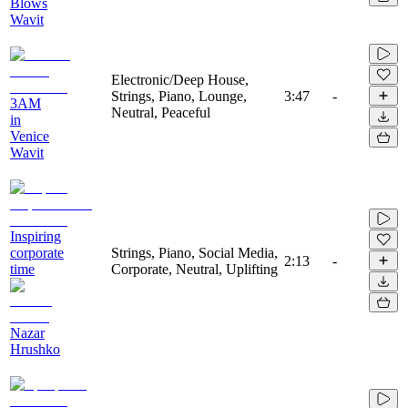
Blows
Wavit
Electronic/Deep House,
Strings, Piano, Lounge,
3:47
-
3AM
Neutral, Peaceful
in
Venice
Wavit
Inspiring
corporate
Strings, Piano, Social Media,
2:13
-
time
Corporate, Neutral, Uplifting
Nazar
Hrushko