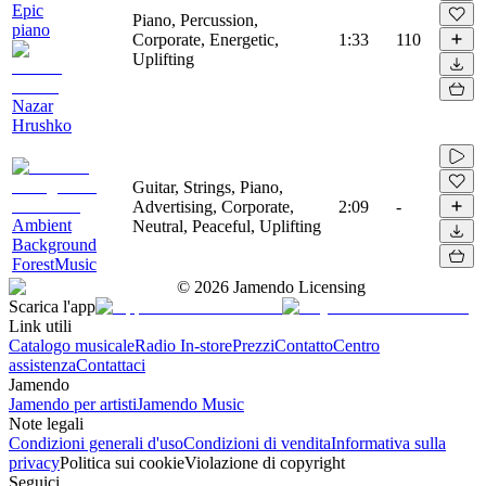
Epic
Piano, Percussion,
piano
Corporate, Energetic,
1:33
110
Uplifting
Nazar
Hrushko
Guitar, Strings, Piano,
Advertising, Corporate,
2:09
-
Ambient
Neutral, Peaceful, Uplifting
Background
ForestMusic
©
2026
Jamendo Licensing
Scarica l'app
Link utili
Catalogo musicale
Radio In-store
Prezzi
Contatto
Centro
assistenza
Contattaci
Jamendo
Jamendo per artisti
Jamendo Music
Note legali
Condizioni generali d'uso
Condizioni di vendita
Informativa sulla
privacy
Politica sui cookie
Violazione di copyright
Seguici