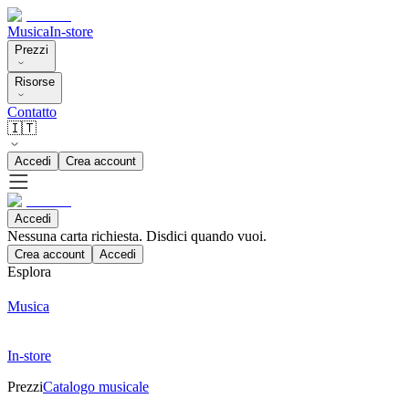
Musica
In-store
Prezzi
Risorse
Contatto
🇮🇹
Accedi
Crea account
Accedi
Nessuna carta richiesta. Disdici quando vuoi.
Crea account
Accedi
Esplora
Musica
In-store
Prezzi
Catalogo musicale