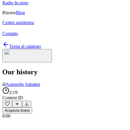
Radio In-store
Risorse
Blog
Centro assistenza
Contatto
Torna al catalogo
Our history
di
Antonello Sabatini
2:19
Content ID
Acquista brano
0:00