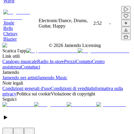
Wavit
Electronic/Dance, Drums,
Jingle
2:52
-
Guitar, Happy
Bells
Chrissy
Blazier
©
2026
Jamendo Licensing
Scarica l'app
Link utili
Catalogo musicale
Radio In-store
Prezzi
Contatto
Centro
assistenza
Contattaci
Jamendo
Jamendo per artisti
Jamendo Music
Note legali
Condizioni generali d'uso
Condizioni di vendita
Informativa sulla
privacy
Politica sui cookie
Violazione di copyright
Seguici