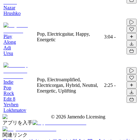
Nazar
Hrushko
Pop, Electricguitar, Happy,
Play
3:04
-
Energetic
Along
Adi
Ursu
Pop, Electroamplified,
Indie
Electricorgan, Hybrid, Neutral,
2:25
-
Pop
Energetic, Uplifting
Rock
Edit 8
Yevhen
Lokhmatov
©
2026
Jamendo Licensing
アプリを入手
関連リンク