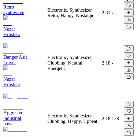
Retro
Electronic, Synthesizer,
synthwave
2:31
-
Retro, Happy, Nostalgic
Nazar
Hrushko
Danger Asia
Electronic, Synthesizer,
Travel
Clubbing, Neutral,
2:18
-
Energetic
Nazar
Hrushko
Aggresive
Electronic, Synthesizer,
industrial
2:18
128
Clubbing, Happy, Upbeat
bass