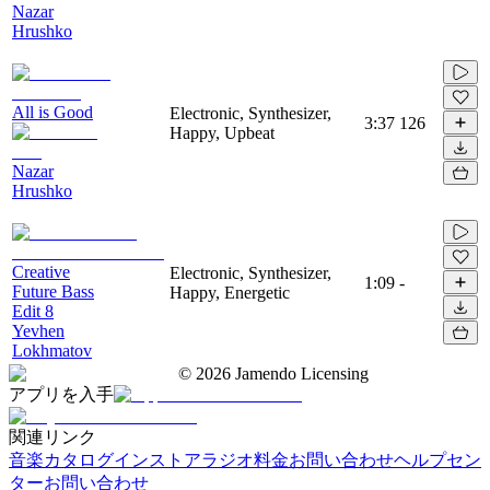
Nazar
Hrushko
All is Good
Electronic, Synthesizer,
3:37
126
Happy, Upbeat
Nazar
Hrushko
Creative
Electronic, Synthesizer,
1:09
-
Future Bass
Happy, Energetic
Edit 8
Yevhen
Lokhmatov
©
2026
Jamendo Licensing
アプリを入手
関連リンク
音楽カタログ
インストアラジオ
料金
お問い合わせ
ヘルプセン
ター
お問い合わせ