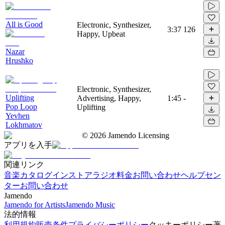
All is Good
Electronic, Synthesizer,
3:37
126
Happy, Upbeat
Nazar
Hrushko
Electronic, Synthesizer,
Uplifting
Advertising, Happy,
1:45
-
Pop Loop
Uplifting
Yevhen
Lokhmatov
©
2026
Jamendo Licensing
アプリを入手
関連リンク
音楽カタログ
インストアラジオ
料金
お問い合わせ
ヘルプセン
ター
お問い合わせ
Jamendo
Jamendo for Artists
Jamendo Music
法的情報
利用規約
販売条件
プライバシーポリシー
クッキーポリシー
著