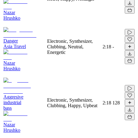
Nazar
Hrushko
Danger
Electronic, Synthesizer,
Asia Travel
Clubbing, Neutral,
2:18
-
Energetic
Nazar
Hrushko
Aggresive
Electronic, Synthesizer,
industrial
2:18
128
Clubbing, Happy, Upbeat
bass
Nazar
Hrushko