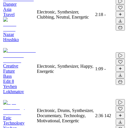
Danger
Asia
Electronic, Synthesizer,
Travel
2:18
-
Clubbing, Neutral, Energetic
Nazar
Hrushko
Creative
Electronic, Synthesizer, Happy,
1:09
-
Future
Energetic
Bass
Edit 8
Yevhen
Lokhmatov
Electronic, Drums, Synthesizer,
Documentary, Technology,
2:36
142
Epic
Motivational, Energetic
Technology