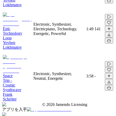
Yevhen
Lokhmatov
Electronic, Synthesizer,
Epic
Electricpiano, Technology,
1:49
141
Technology
Energetic, Powerful
Loop
Yevhen
Lokhmatov
Electronic, Synthesizer,
Space
3:58
-
Neutral, Energetic
Trip -
Cosmic
Synthwave
Frank
Schröter
©
2026
Jamendo Licensing
アプリを入手