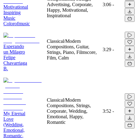
Advertising, Corporate,
3:06
-
Motivational
Happy, Motivational,
Inspiring
Inspirational
Music
Colorofmusic
Classical/Modern
Esperando
Compositions, Guitar,
3:29
-
un Milagro
Strings, Piano, Filmscore,
Felipe
Film, Calm
Chavarriaga
B.
Classical/Modern
Compositions, Strings,
Corporate, Wedding,
3:52
-
My Eternal
Emotional, Happy,
Love
Romantic
(Wedding,
Emotional,
Romantic,