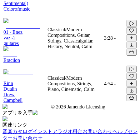
Sentimental)
Colorofmusic
Classical/Modern
01 - Enez
Compositions, Guitar,
vaz -2
3:28
-
Strings, Classicalguitar,
guitares
History, Neutral, Calm
Eracilon
Classical/Modern
Rinn
Compositions, Strings,
4:54
-
Dualin
Piano, Cinematic, Calm
Drew
Campbell
©
2026
Jamendo Licensing
アプリを入手
関連リンク
音楽カタログ
インストアラジオ
料金
お問い合わせ
ヘルプセン
ター
お問い合わせ