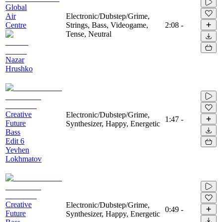
Global
Air
Electronic/Dubstep/Grime,
Centre
Strings, Bass, Videogame,
2:08
-
Tense, Neutral
Nazar
Hrushko
Creative
Electronic/Dubstep/Grime,
1:47
-
Future
Synthesizer, Happy, Energetic
Bass
Edit 6
Yevhen
Lokhmatov
Creative
Electronic/Dubstep/Grime,
0:49
-
Future
Synthesizer, Happy, Energetic