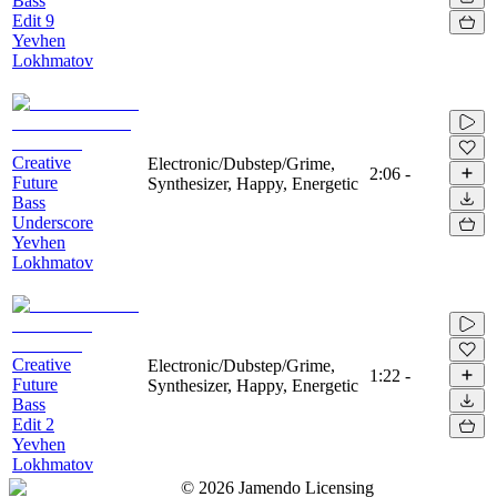
Bass
Edit 9
Yevhen
Lokhmatov
Creative
Electronic/Dubstep/Grime,
2:06
-
Future
Synthesizer, Happy, Energetic
Bass
Underscore
Yevhen
Lokhmatov
Creative
Electronic/Dubstep/Grime,
1:22
-
Future
Synthesizer, Happy, Energetic
Bass
Edit 2
Yevhen
Lokhmatov
©
2026
Jamendo Licensing