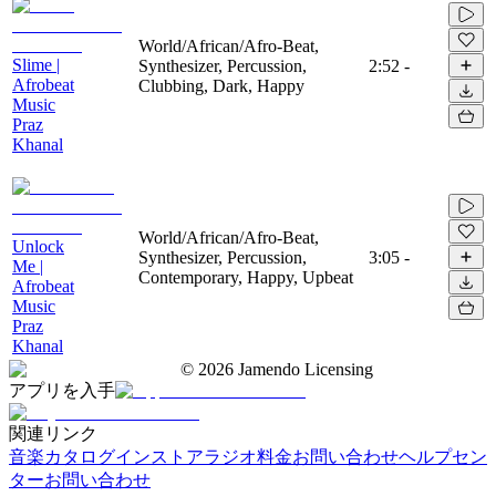
World/African/Afro-Beat,
Slime |
Synthesizer, Percussion,
2:52
-
Afrobeat
Clubbing, Dark, Happy
Music
Praz
Khanal
World/African/Afro-Beat,
Unlock
Synthesizer, Percussion,
3:05
-
Me |
Contemporary, Happy, Upbeat
Afrobeat
Music
Praz
Khanal
©
2026
Jamendo Licensing
アプリを入手
関連リンク
音楽カタログ
インストアラジオ
料金
お問い合わせ
ヘルプセン
ター
お問い合わせ