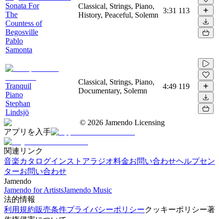
Sonata For
Classical, Strings, Piano,
3:31
113
The
History, Peaceful, Solemn
Countess of
Begosville
Pablo
Samonta
Classical, Strings, Piano,
Tranquil
4:49
119
Documentary, Solemn
Piano
Stephan
Lindsjö
©
2026
Jamendo Licensing
アプリを入手
関連リンク
音楽カタログ
インストアラジオ
料金
お問い合わせ
ヘルプセン
ター
お問い合わせ
Jamendo
Jamendo for Artists
Jamendo Music
法的情報
利用規約
販売条件
プライバシーポリシー
クッキーポリシー
著