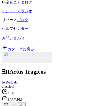
料金
音楽カタログ
インストアラジオ
リソース
ブログ
ヘルプセンター
お問い合わせ
カタログに戻る
∃ЯActus Tragicus
by
Re-Lab
classical
4:58
128 BPM