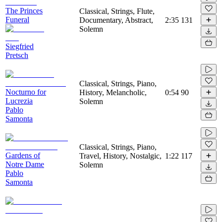
The Princes
Classical, Strings, Flute,
Funeral
Documentary, Abstract,
2:35
131
Solemn
Siegfried
Pretsch
Classical, Strings, Piano,
Nocturno for
History, Melancholic,
0:54
90
Lucrezia
Solemn
Pablo
Samonta
Classical, Strings, Piano,
Gardens of
Travel, History, Nostalgic,
1:22
117
Notre Dame
Solemn
Pablo
Samonta