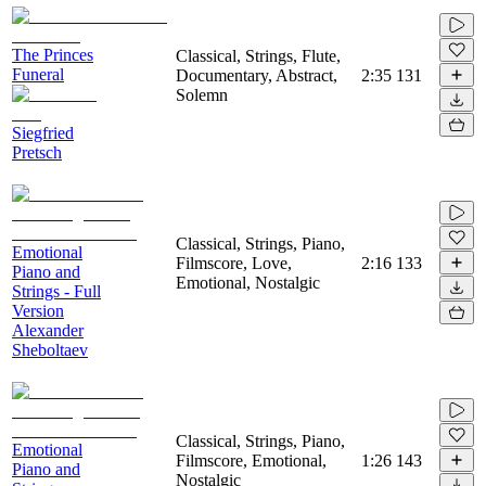
The Princes
Classical, Strings, Flute,
Funeral
Documentary, Abstract,
2:35
131
Solemn
Siegfried
Pretsch
Classical, Strings, Piano,
Emotional
Filmscore, Love,
2:16
133
Piano and
Emotional, Nostalgic
Strings - Full
Version
Alexander
Sheboltaev
Classical, Strings, Piano,
Emotional
Filmscore, Emotional,
1:26
143
Piano and
Nostalgic