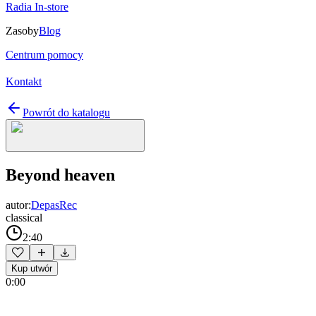
Radia In-store
Zasoby
Blog
Centrum pomocy
Kontakt
Powrót do katalogu
Beyond heaven
autor:
DepasRec
classical
2:40
Kup utwór
0:00