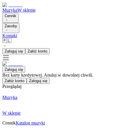
Muzyka
W sklepie
Cennik
Zasoby
Kontakt
🇵🇱
Zaloguj się
Załóż konto
Zaloguj się
Bez karty kredytowej. Anuluj w dowolnej chwili.
Załóż konto
Zaloguj się
Przeglądaj
Muzyka
W sklepie
Cennik
Katalog muzyki