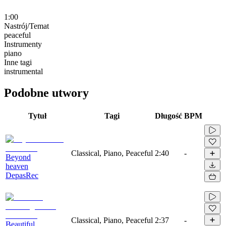
1:00
Nastrój/Temat
peaceful
Instrumenty
piano
Inne tagi
instrumental
Podobne utwory
Tytuł
Tagi
Długość
BPM
Classical, Piano, Peaceful
2:40
-
Beyond
heaven
DepasRec
Classical, Piano, Peaceful
2:37
-
Beautiful