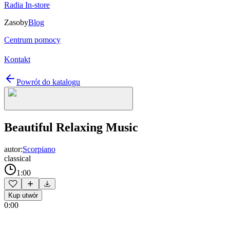
Radia In-store
Zasoby
Blog
Centrum pomocy
Kontakt
Powrót do katalogu
Beautiful Relaxing Music
autor:
Scorpiano
classical
1:00
Kup utwór
0:00