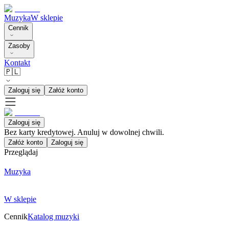
Muzyka
W sklepie
Cennik
Zasoby
Kontakt
🇵🇱
Zaloguj się
Załóż konto
Zaloguj się
Bez karty kredytowej. Anuluj w dowolnej chwili.
Załóż konto
Zaloguj się
Przeglądaj
Muzyka
W sklepie
Cennik
Katalog muzyki