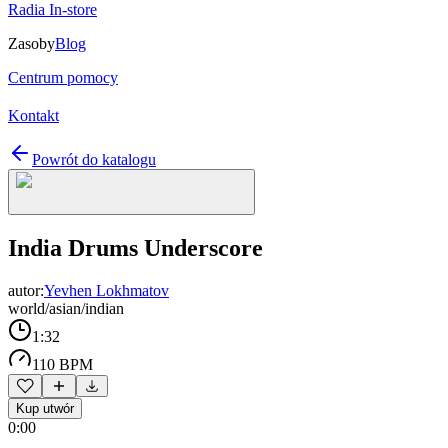
Radia In-store
Zasoby
Blog
Centrum pomocy
Kontakt
Powrót do katalogu
India Drums Underscore
autor:
Yevhen Lokhmatov
world/asian/indian
1:32
110 BPM
Kup utwór
0:00