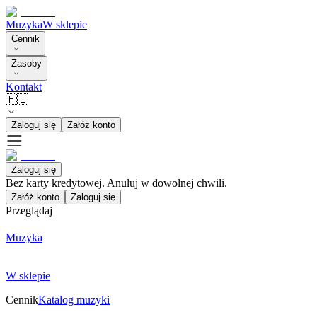
Muzyka
W sklepie
Cennik
Zasoby
Kontakt
🇵🇱
Zaloguj się
Załóż konto
Zaloguj się
Bez karty kredytowej. Anuluj w dowolnej chwili.
Załóż konto
Zaloguj się
Przeglądaj
Muzyka
W sklepie
Cennik
Katalog muzyki