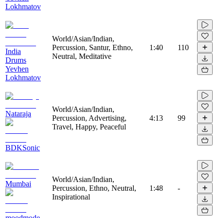
Lokhmatov
World/Asian/Indian,
Percussion, Santur, Ethno,
1:40
110
India
Neutral, Meditative
Drums
Yevhen
Lokhmatov
World/Asian/Indian,
Nataraja
Percussion, Advertising,
4:13
99
Travel, Happy, Peaceful
BDKSonic
World/Asian/Indian,
Mumbai
Percussion, Ethno, Neutral,
1:48
-
Inspirational
moodmode