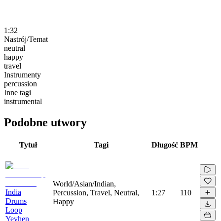
1:32
Nastrój/Temat
neutral
happy
travel
Instrumenty
percussion
Inne tagi
instrumental
Podobne utwory
Tytuł
Tagi
Długość
BPM
World/Asian/Indian,
India
Percussion, Travel, Neutral,
1:27
110
Drums
Happy
Loop
Yevhen