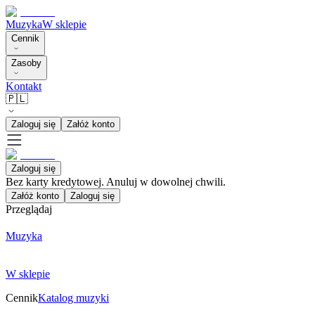
Muzyka
W sklepie
Cennik
Zasoby
Kontakt
🇵🇱
Zaloguj się
Załóż konto
Zaloguj się
Bez karty kredytowej. Anuluj w dowolnej chwili.
Załóż konto
Zaloguj się
Przeglądaj
Muzyka
W sklepie
Cennik
Katalog muzyki