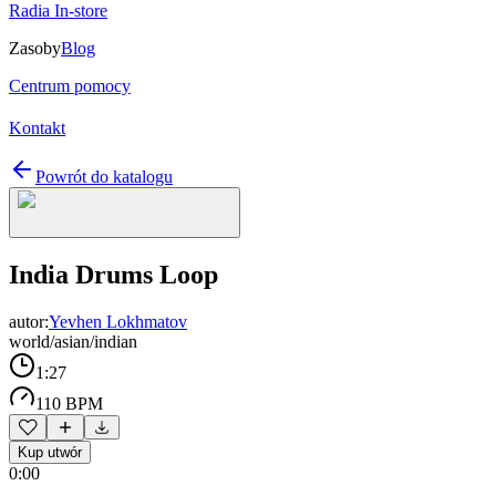
Radia In-store
Zasoby
Blog
Centrum pomocy
Kontakt
Powrót do katalogu
India Drums Loop
autor:
Yevhen Lokhmatov
world/asian/indian
1:27
110 BPM
Kup utwór
0:00