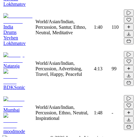
Lokhmatov
World/Asian/Indian,
India
Percussion, Santur, Ethno,
1:40
110
Drums
Neutral, Meditative
Yevhen
Lokhmatov
World/Asian/Indian,
Nataraja
Percussion, Advertising,
4:13
99
Travel, Happy, Peaceful
BDKSonic
World/Asian/Indian,
Mumbai
Percussion, Ethno, Neutral,
1:48
-
Inspirational
moodmode