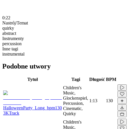
0:22
Nastrój/Temat
quirky
abstract
Instrumenty
percussion
Inne tagi
instrumental
Podobne utwory
Tytuł
Tagi
Długość
BPM
Children's
Music,
Glockenspiel,
1:13
130
Percussion,
HalloweenParty_Long_bpm130
Cinematic,
3KTrack
Quirky
Children's
Music,