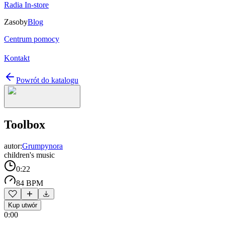
Radia In-store
Zasoby
Blog
Centrum pomocy
Kontakt
Powrót do katalogu
Toolbox
autor:
Grumpynora
children's music
0:22
84 BPM
Kup utwór
0:00