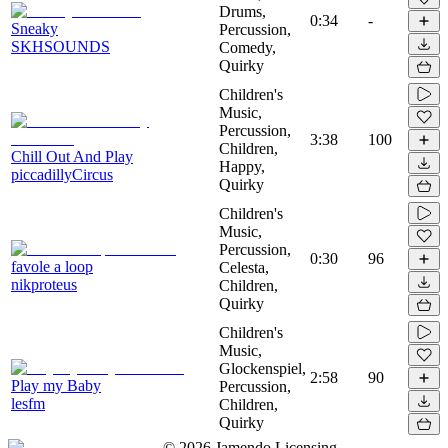
Drums,
0:34
-
Sneaky
Percussion,
SKHSOUNDS
Comedy,
Quirky
Children's
Music,
Percussion,
3:38
100
Children,
Chill Out And Play
Happy,
piccadillyCircus
Quirky
Children's
Music,
Percussion,
0:30
96
favole a loop
Celesta,
nikproteus
Children,
Quirky
Children's
Music,
Glockenspiel,
2:58
90
Play my Baby
Percussion,
lesfm
Children,
Quirky
©
2026
Jamendo Licensing