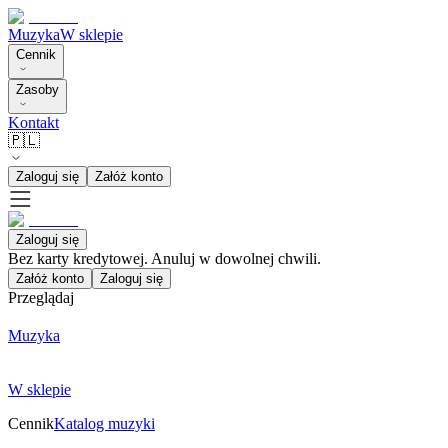
Muzyka
W sklepie
Cennik
Zasoby
Kontakt
🇵🇱
Zaloguj się
Załóż konto
Zaloguj się
Bez karty kredytowej. Anuluj w dowolnej chwili.
Załóż konto
Zaloguj się
Przeglądaj
Muzyka
W sklepie
Cennik
Katalog muzyki