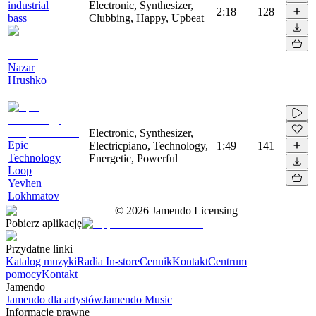
industrial
Electronic, Synthesizer,
2:18
128
bass
Clubbing, Happy, Upbeat
Nazar
Hrushko
Electronic, Synthesizer,
Epic
Electricpiano, Technology,
1:49
141
Technology
Energetic, Powerful
Loop
Yevhen
Lokhmatov
©
2026
Jamendo Licensing
Pobierz aplikację
Przydatne linki
Katalog muzyki
Radia In-store
Cennik
Kontakt
Centrum
pomocy
Kontakt
Jamendo
Jamendo dla artystów
Jamendo Music
Informacje prawne