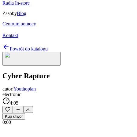
Radia In-store
Zasoby
Blog
Centrum pomocy
Kontakt
Powrót do katalogu
Cyber Rapture
autor:
Youthopian
electronic
4:05
Kup utwór
0:00