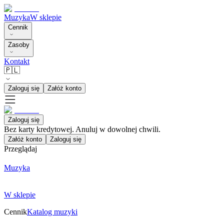
Muzyka
W sklepie
Cennik
Zasoby
Kontakt
🇵🇱
Zaloguj się
Załóż konto
Zaloguj się
Bez karty kredytowej. Anuluj w dowolnej chwili.
Załóż konto
Zaloguj się
Przeglądaj
Muzyka
W sklepie
Cennik
Katalog muzyki