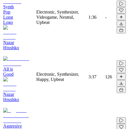
Synth
Pop
Electronic, Synthesizer,
Long
Videogame, Neutral,
1:36
-
Logo
Upbeat
Nazar
Hrushko
All is
Good
Electronic, Synthesizer,
3:37
126
Happy, Upbeat
Nazar
Hrushko
Aggresive