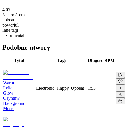
4:05
Nastrój/Temat
upbeat
powerful
Inne tagi
instrumental
Podobne utwory
Tytuł
Tagi
Długość
BPM
Warm
Indie
Electronic, Happy, Upbeat
1:53
-
Glow
Osynthw
Background
Music