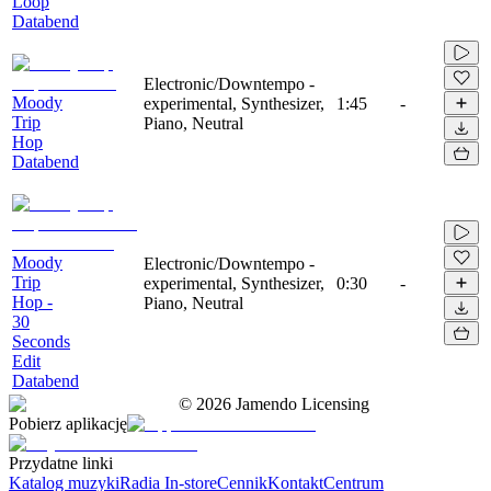
Loop
Databend
Electronic/Downtempo -
Moody
experimental, Synthesizer,
1:45
-
Trip
Piano, Neutral
Hop
Databend
Moody
Electronic/Downtempo -
Trip
experimental, Synthesizer,
0:30
-
Hop -
Piano, Neutral
30
Seconds
Edit
Databend
©
2026
Jamendo Licensing
Pobierz aplikację
Przydatne linki
Katalog muzyki
Radia In-store
Cennik
Kontakt
Centrum