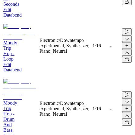
Seconds
Edit
Databend
Electronic/Downtempo -
Moody
experimental, Synthesizer,
1:16
-
Trip
Piano, Neutral
Hop -
Loop
Edit
Databend
Moody
Electronic/Downtempo -
Trip
experimental, Synthesizer,
1:16
-
Hop -
Piano, Neutral
Drum
And
Bass