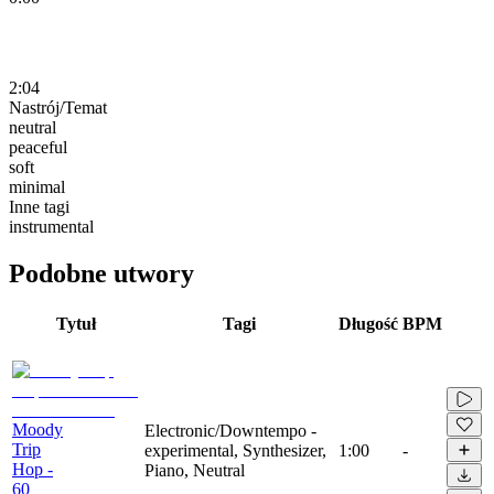
2:04
Nastrój/Temat
neutral
peaceful
soft
minimal
Inne tagi
instrumental
Podobne utwory
Tytuł
Tagi
Długość
BPM
Moody
Electronic/Downtempo -
Trip
experimental, Synthesizer,
1:00
-
Hop -
Piano, Neutral
60