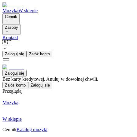
Muzyka
W sklepie
Cennik
Zasoby
Kontakt
🇵🇱
Zaloguj się
Załóż konto
Zaloguj się
Bez karty kredytowej. Anuluj w dowolnej chwili.
Załóż konto
Zaloguj się
Przeglądaj
Muzyka
W sklepie
Cennik
Katalog muzyki