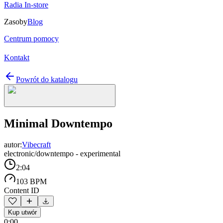
Radia In-store
Zasoby
Blog
Centrum pomocy
Kontakt
Powrót do katalogu
Minimal Downtempo
autor:
Vibecraft
electronic/downtempo - experimental
2:04
103 BPM
Content ID
Kup utwór
0:00