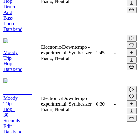
Hop -
Piano, Neutral
Drum
And
Bass
Loop
Databend
Electronic/Downtempo -
Moody
experimental, Synthesizer,
1:45
-
Trip
Piano, Neutral
Hop
Databend
Moody
Electronic/Downtempo -
Trip
experimental, Synthesizer,
0:30
-
Hop -
Piano, Neutral
30
Seconds
Edit
Databend