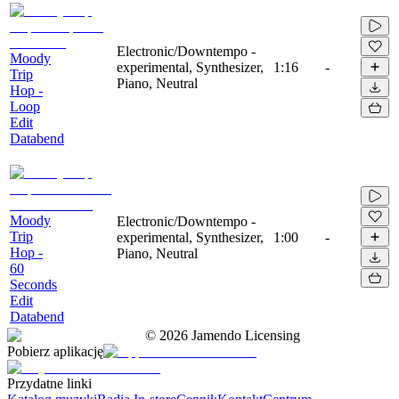
Electronic/Downtempo -
Moody
experimental, Synthesizer,
1:16
-
Trip
Piano, Neutral
Hop -
Loop
Edit
Databend
Moody
Electronic/Downtempo -
Trip
experimental, Synthesizer,
1:00
-
Hop -
Piano, Neutral
60
Seconds
Edit
Databend
©
2026
Jamendo Licensing
Pobierz aplikację
Przydatne linki