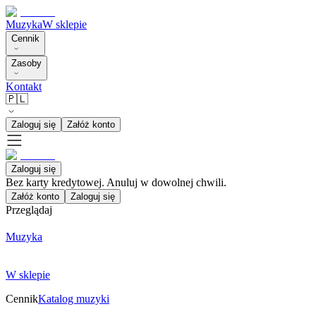
Muzyka
W sklepie
Cennik
Zasoby
Kontakt
🇵🇱
Zaloguj się
Załóż konto
Zaloguj się
Bez karty kredytowej. Anuluj w dowolnej chwili.
Załóż konto
Zaloguj się
Przeglądaj
Muzyka
W sklepie
Cennik
Katalog muzyki