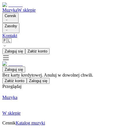
Muzyka
W sklepie
Cennik
Zasoby
Kontakt
🇵🇱
Zaloguj się
Załóż konto
Zaloguj się
Bez karty kredytowej. Anuluj w dowolnej chwili.
Załóż konto
Zaloguj się
Przeglądaj
Muzyka
W sklepie
Cennik
Katalog muzyki