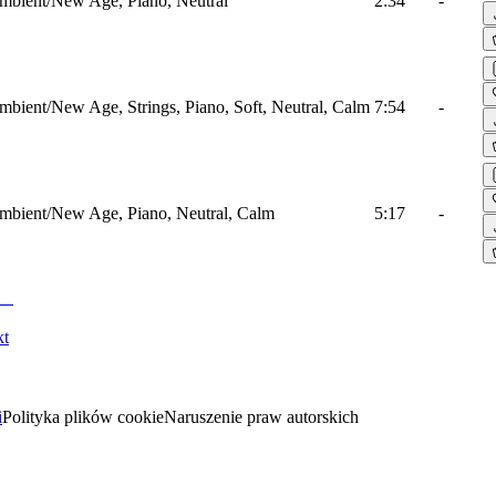
mbient/New Age, Piano, Neutral
2:34
-
mbient/New Age, Strings, Piano, Soft, Neutral, Calm
7:54
-
mbient/New Age, Piano, Neutral, Calm
5:17
-
kt
i
Polityka plików cookie
Naruszenie praw autorskich