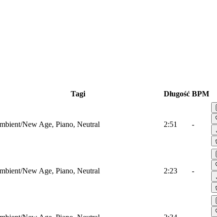
Tagi
Długość
BPM
mbient/New Age, Piano, Neutral
2:51
-
mbient/New Age, Piano, Neutral
2:23
-