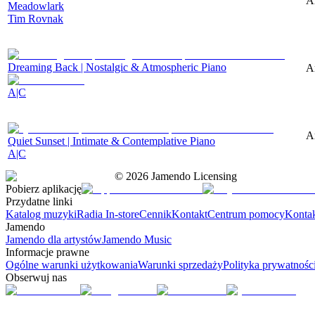
A
Meadowlark
Tim Rovnak
Dreaming Back | Nostalgic & Atmospheric Piano
A
A|C
A
Quiet Sunset | Intimate & Contemplative Piano
A|C
©
2026
Jamendo Licensing
Pobierz aplikację
Przydatne linki
Katalog muzyki
Radia In-store
Cennik
Kontakt
Centrum pomocy
Konta
Jamendo
Jamendo dla artystów
Jamendo Music
Informacje prawne
Ogólne warunki użytkowania
Warunki sprzedaży
Polityka prywatnośc
Obserwuj nas