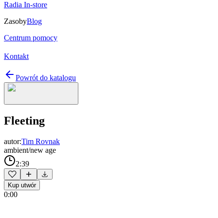
Radia In-store
Zasoby
Blog
Centrum pomocy
Kontakt
Powrót do katalogu
Fleeting
autor:
Tim Rovnak
ambient/new age
2:39
Kup utwór
0:00