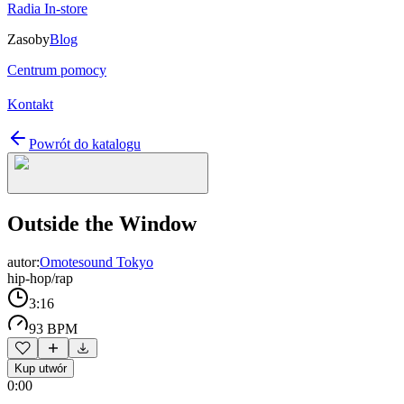
Radia In-store
Zasoby
Blog
Centrum pomocy
Kontakt
Powrót do katalogu
Outside the Window
autor:
Omotesound Tokyo
hip-hop/rap
3:16
93 BPM
Kup utwór
0:00