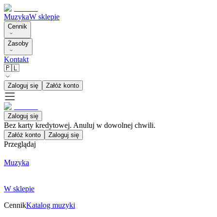
Muzyka
W sklepie
Cennik
Zasoby
Kontakt
🇵🇱
Zaloguj się
Załóż konto
Zaloguj się
Bez karty kredytowej. Anuluj w dowolnej chwili.
Załóż konto
Zaloguj się
Przeglądaj
Muzyka
W sklepie
Cennik
Katalog muzyki