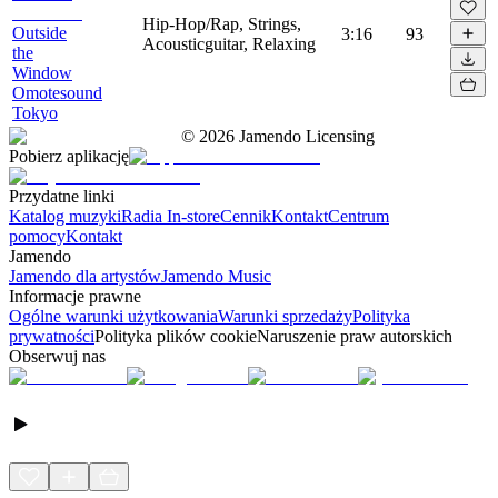
Hip-Hop/Rap, Strings,
Outside
3:16
93
Acousticguitar, Relaxing
the
Window
Omotesound
Tokyo
©
2026
Jamendo Licensing
Pobierz aplikację
Przydatne linki
Katalog muzyki
Radia In-store
Cennik
Kontakt
Centrum
pomocy
Kontakt
Jamendo
Jamendo dla artystów
Jamendo Music
Informacje prawne
Ogólne warunki użytkowania
Warunki sprzedaży
Polityka
prywatności
Polityka plików cookie
Naruszenie praw autorskich
Obserwuj nas