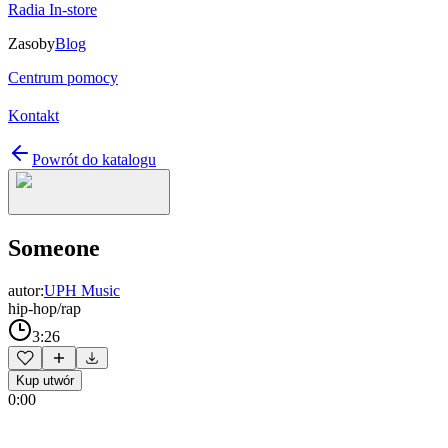
Radia In-store
Zasoby
Blog
Centrum pomocy
Kontakt
Powrót do katalogu
Someone
autor:
UPH Music
hip-hop/rap
3:26
Kup utwór
0:00