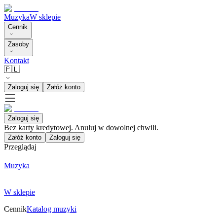
Muzyka
W sklepie
Cennik
Zasoby
Kontakt
🇵🇱
Zaloguj się
Załóż konto
Zaloguj się
Bez karty kredytowej. Anuluj w dowolnej chwili.
Załóż konto
Zaloguj się
Przeglądaj
Muzyka
W sklepie
Cennik
Katalog muzyki