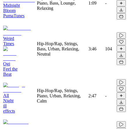
Piano, Bass, Lounge,
1:09
-
Midnight
Relaxing
Bloom
PumaTunes
Weird
Times
Hip-Hop/Rap, Strings,
Bass, Urban, Relaxing,
3:46
104
Neutral
Ogi
Feel the
Beat
Hip-Hop/Rap, Strings,
All
Piano, Urban, Relaxing,
2:47
-
Night
Calm
ill
effects