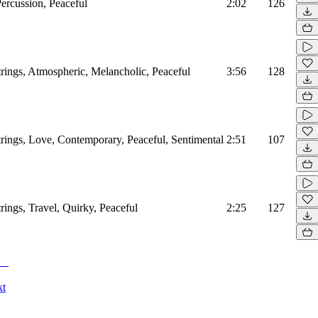
Percussion, Peaceful
2:02
126
Strings, Atmospheric, Melancholic, Peaceful
3:56
128
Strings, Love, Contemporary, Peaceful, Sentimental
2:51
107
trings, Travel, Quirky, Peaceful
2:25
127
kt