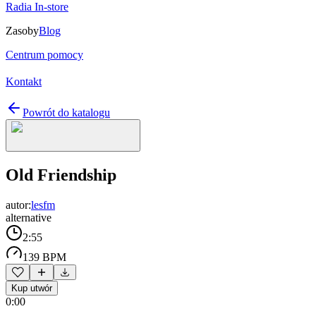
Radia In-store
Zasoby
Blog
Centrum pomocy
Kontakt
Powrót do katalogu
Old Friendship
autor:
lesfm
alternative
2:55
139 BPM
Kup utwór
0:00