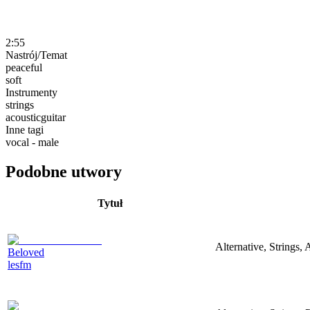
2:55
Nastrój/Temat
peaceful
soft
Instrumenty
strings
acousticguitar
Inne tagi
vocal - male
Podobne utwory
Tytuł
Alternative, Strings, 
Beloved
lesfm