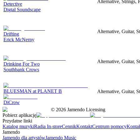
Alternative, Strings, 
Detective
Digtal Soundscape
Alternative, Guitar, 
Drifting
Erick McNerny
Alternative, Guitar, 
Drinking For Two
Southbank Crows
BLUESMAN at PLANET B
Alternative, Guitar, S
DiCrow
©
2026
Jamendo Licensing
Pobierz aplikację
Przydatne linki
Katalog muzyki
Radia In-store
Cennik
Kontakt
Centrum pomocy
Konta
Jamendo
Jamendo dla artystów
Jamendo Music