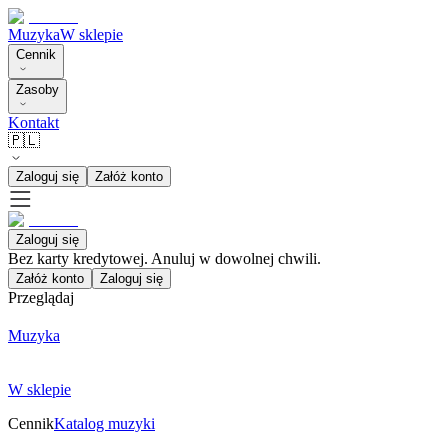
Muzyka
W sklepie
Cennik
Zasoby
Kontakt
🇵🇱
Zaloguj się
Załóż konto
Zaloguj się
Bez karty kredytowej. Anuluj w dowolnej chwili.
Załóż konto
Zaloguj się
Przeglądaj
Muzyka
W sklepie
Cennik
Katalog muzyki