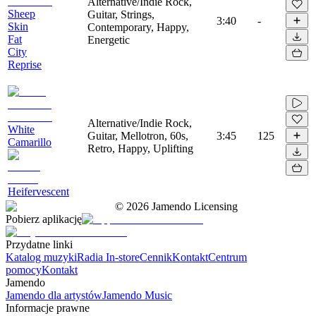
Alternative/Indie Rock,
Sheep
Guitar, Strings,
3:40
-
Skin
Contemporary, Happy,
Fat
Energetic
City
Reprise
Alternative/Indie Rock,
White
Guitar, Mellotron, 60s,
3:45
125
Camarillo
Retro, Happy, Uplifting
Heifervescent
©
2026
Jamendo Licensing
Pobierz aplikację
Przydatne linki
Katalog muzyki
Radia In-store
Cennik
Kontakt
Centrum
pomocy
Kontakt
Jamendo
Jamendo dla artystów
Jamendo Music
Informacje prawne