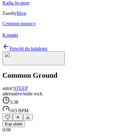
Radia In-store
Zasoby
Blog
Centrum pomocy
Kontakt
Powrót do katalogu
Common Ground
autor:
STEEP
alternative/indie rock
3:38
103 BPM
Kup utwór
0:00