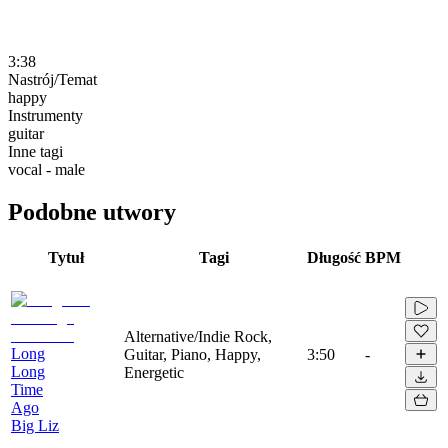
3:38
Nastrój/Temat
happy
Instrumenty
guitar
Inne tagi
vocal - male
Podobne utwory
Tytuł
Tagi
Długość
BPM
Alternative/Indie Rock,
Long
Guitar, Piano, Happy,
3:50
-
Long
Energetic
Time
Ago
Big Liz