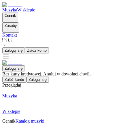
Muzyka
W sklepie
Cennik
Zasoby
Kontakt
🇵🇱
Zaloguj się
Załóż konto
Zaloguj się
Bez karty kredytowej. Anuluj w dowolnej chwili.
Załóż konto
Zaloguj się
Przeglądaj
Muzyka
W sklepie
Cennik
Katalog muzyki