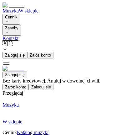
Muzyka
W sklepie
Cennik
Zasoby
Kontakt
🇵🇱
Zaloguj się
Załóż konto
Zaloguj się
Bez karty kredytowej. Anuluj w dowolnej chwili.
Załóż konto
Zaloguj się
Przeglądaj
Muzyka
W sklepie
Cennik
Katalog muzyki