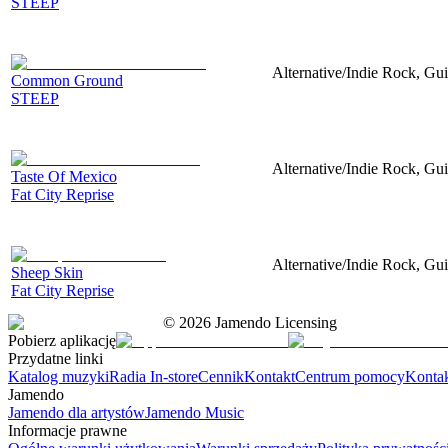
STEEP
Alternative/Indie Rock, Gu
Common Ground
STEEP
Alternative/Indie Rock, Gu
Taste Of Mexico
Fat City Reprise
Alternative/Indie Rock, Gui
Sheep Skin
Fat City Reprise
©
2026
Jamendo Licensing
Pobierz aplikację
Przydatne linki
Katalog muzyki
Radia In-store
Cennik
Kontakt
Centrum pomocy
Konta
Jamendo
Jamendo dla artystów
Jamendo Music
Informacje prawne