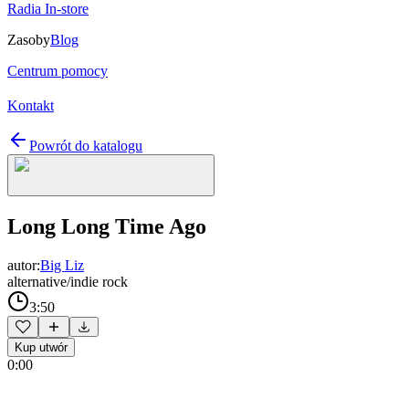
Radia In-store
Zasoby
Blog
Centrum pomocy
Kontakt
Powrót do katalogu
Long Long Time Ago
autor:
Big Liz
alternative/indie rock
3:50
Kup utwór
0:00