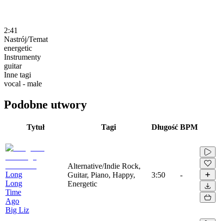
2:41
Nastrój/Temat
energetic
Instrumenty
guitar
Inne tagi
vocal - male
Podobne utwory
Tytuł
Tagi
Długość
BPM
Alternative/Indie Rock,
Long
Guitar, Piano, Happy,
3:50
-
Long
Energetic
Time
Ago
Big Liz