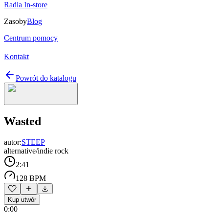
Radia In-store
Zasoby
Blog
Centrum pomocy
Kontakt
Powrót do katalogu
Wasted
autor:
STEEP
alternative/indie rock
2:41
128 BPM
Kup utwór
0:00