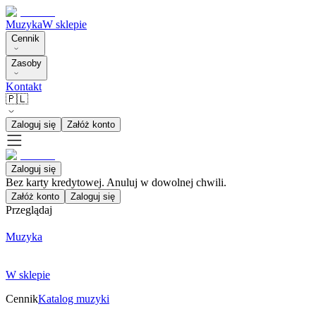
Muzyka
W sklepie
Cennik
Zasoby
Kontakt
🇵🇱
Zaloguj się
Załóż konto
Zaloguj się
Bez karty kredytowej. Anuluj w dowolnej chwili.
Załóż konto
Zaloguj się
Przeglądaj
Muzyka
W sklepie
Cennik
Katalog muzyki