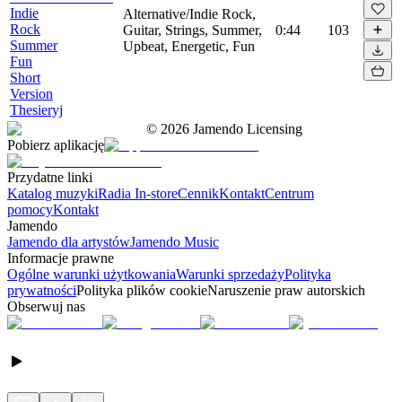
Indie
Alternative/Indie Rock,
Rock
Guitar, Strings, Summer,
0:44
103
Summer
Upbeat, Energetic, Fun
Fun
Short
Version
Thesieryj
©
2026
Jamendo Licensing
Pobierz aplikację
Przydatne linki
Katalog muzyki
Radia In-store
Cennik
Kontakt
Centrum
pomocy
Kontakt
Jamendo
Jamendo dla artystów
Jamendo Music
Informacje prawne
Ogólne warunki użytkowania
Warunki sprzedaży
Polityka
prywatności
Polityka plików cookie
Naruszenie praw autorskich
Obserwuj nas