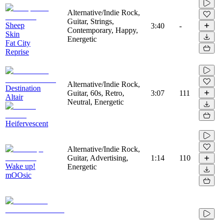
Alternative/Indie Rock,
Guitar, Strings,
Sheep
3:40
-
Contemporary, Happy,
Skin
Energetic
Fat City
Reprise
Alternative/Indie Rock,
Destination
Guitar, 60s, Retro,
3:07
111
Altair
Neutral, Energetic
Heifervescent
Alternative/Indie Rock,
Guitar, Advertising,
1:14
110
Wake up!
Energetic
mOOsic