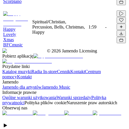
Scorpiano
Spiritual/Christian,
Percussion, Bells, Christmas,
1:59
-
Happy
Happy
Lovely
Xmas
BFCmusic
©
2026
Jamendo Licensing
Pobierz aplikację
Przydatne linki
Katalog muzyki
Radia In-store
Cennik
Kontakt
Centrum
pomocy
Kontakt
Jamendo
Jamendo dla artystów
Jamendo Music
Informacje prawne
Ogólne warunki użytkowania
Warunki sprzedaży
Polityka
prywatności
Polityka plików cookie
Naruszenie praw autorskich
Obserwuj nas