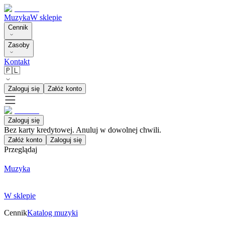
Muzyka
W sklepie
Cennik
Zasoby
Kontakt
🇵🇱
Zaloguj się
Załóż konto
Zaloguj się
Bez karty kredytowej. Anuluj w dowolnej chwili.
Załóż konto
Zaloguj się
Przeglądaj
Muzyka
W sklepie
Cennik
Katalog muzyki