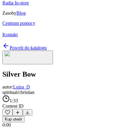
Radia In-store
Zasoby
Blog
Centrum pomocy
Kontakt
Powrót do katalogu
Silver Bow
autor:
Luiza_D
spiritual/christian
1:33
Content ID
Kup utwór
0:00