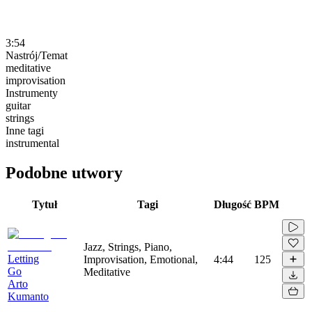
3:54
Nastrój/Temat
meditative
improvisation
Instrumenty
guitar
strings
Inne tagi
instrumental
Podobne utwory
Tytuł
Tagi
Długość
BPM
Jazz, Strings, Piano,
Letting
Improvisation, Emotional,
4:44
125
Go
Meditative
Arto
Kumanto