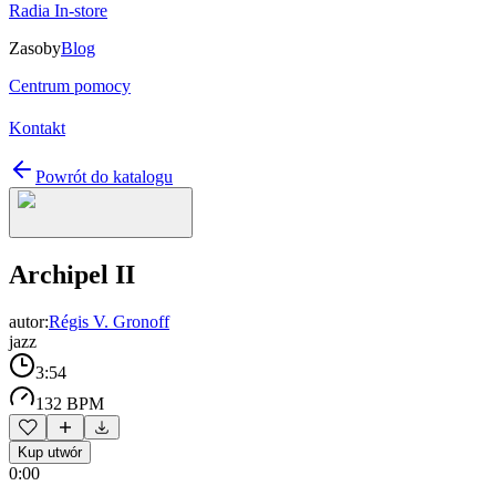
Radia In-store
Zasoby
Blog
Centrum pomocy
Kontakt
Powrót do katalogu
Archipel II
autor:
Régis V. Gronoff
jazz
3:54
132 BPM
Kup utwór
0:00