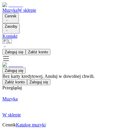
Muzyka
W sklepie
Cennik
Zasoby
Kontakt
🇵🇱
Zaloguj się
Załóż konto
Zaloguj się
Bez karty kredytowej. Anuluj w dowolnej chwili.
Załóż konto
Zaloguj się
Przeglądaj
Muzyka
W sklepie
Cennik
Katalog muzyki