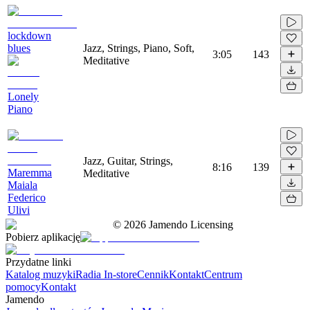
lockdown
blues
Jazz, Strings, Piano, Soft,
3:05
143
Meditative
Lonely
Piano
Jazz, Guitar, Strings,
8:16
139
Maremma
Meditative
Maiala
Federico
Ulivi
©
2026
Jamendo Licensing
Pobierz aplikację
Przydatne linki
Katalog muzyki
Radia In-store
Cennik
Kontakt
Centrum
pomocy
Kontakt
Jamendo