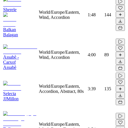
Sherele
World/Europe/Eastern,
1:48
144
Wind, Accordion
Balkan
Balagan
World/Europe/Eastern,
4:00
89
Assabè -
Wind, Accordion
Carxof
Assabè
World/Europe/Eastern,
3:39
135
Accordion, Abstract, 80s
Selecta
JJMillon
World/Europe/Eastern,