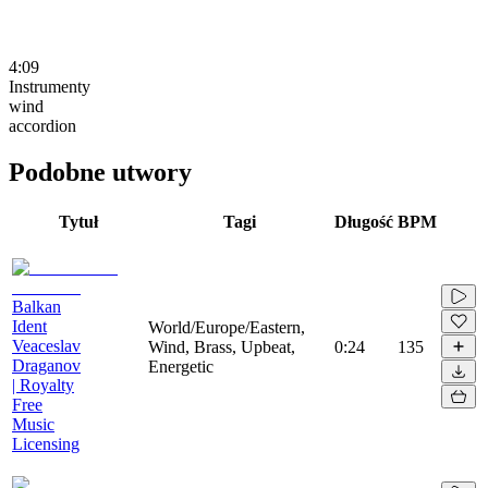
4:09
Instrumenty
wind
accordion
Podobne utwory
Tytuł
Tagi
Długość
BPM
Balkan
Ident
World/Europe/Eastern,
Veaceslav
Wind, Brass, Upbeat,
0:24
135
Draganov
Energetic
| Royalty
Free
Music
Licensing