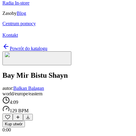
Radia In-store
Zasoby
Blog
Centrum pomocy
Kontakt
Powrót do katalogu
Bay Mir Bistu Shayn
autor:
Balkan Balagan
world/europe/eastern
4:09
129 BPM
Kup utwór
0:00