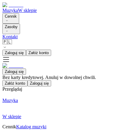
Muzyka
W sklepie
Cennik
Zasoby
Kontakt
🇵🇱
Zaloguj się
Załóż konto
Zaloguj się
Bez karty kredytowej. Anuluj w dowolnej chwili.
Załóż konto
Zaloguj się
Przeglądaj
Muzyka
W sklepie
Cennik
Katalog muzyki